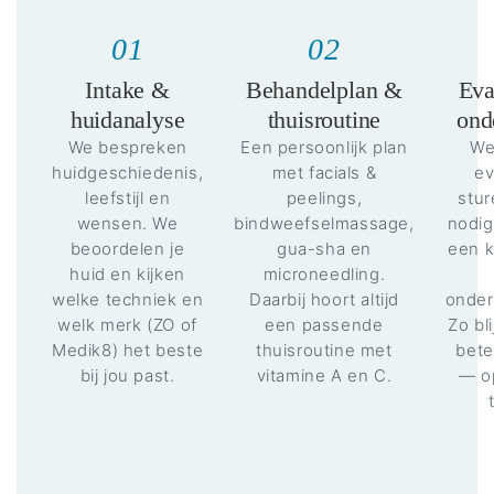
01
02
Intake &
Behandelplan &
Eva
huidanalyse
thuisroutine
ond
We bespreken
Een persoonlijk plan
We
huidgeschiedenis,
met facials &
ev
leefstijl en
peelings,
stur
wensen. We
bindweefselmassage,
nodig
beoordelen je
gua-sha en
een k
huid en kijken
microneedling.
welke techniek en
Daarbij hoort altijd
onder
welk merk (ZO of
een passende
Zo bli
Medik8) het beste
thuisroutine met
bete
bij jou past.
vitamine A en C.
— o