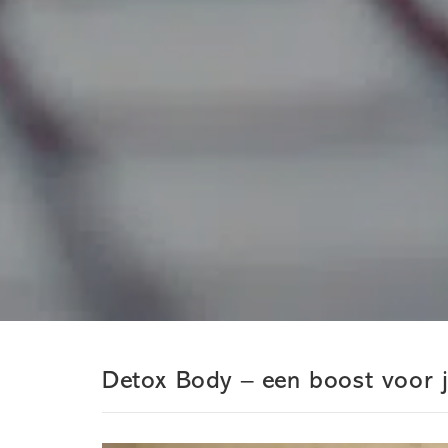
Detox Body – een boost voor je