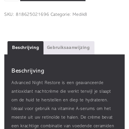
Night
Restore
SKU:
818625021696
Categorie:
Medik8
50ml
aantal
Beschrijving
Gebruiksaanwijzing
Beschrijving
Advanced Night Restore is een geavanceerde
antioxidant nachtcrème die werkt terwijl je slaapt
om de huid te herstellen en diep te hydrateren.
Ideaal voor gebruik na vitamine A-serums om het
meeste uit uw retinoïde te halen. De crème bevat
een krachtige combinatie van voedende ceramiden