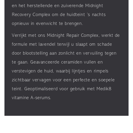
en het herstellende en zuiverende Midnight
Recovery Complex om de huidteint ’s nachts
opnieuw in evenwicht te brengen.
Verrijkt met ons Midnight Repair Complex, werkt de
formule met lavendel terwijl u slaapt om schade
door blootstelling aan zonlicht en vervuiling tegen
te gaan. Geavanceerde ceramiden vullen en
verstevigen de huid, waarbij lijntjes en rimpels
zichtbaar vervagen voor een perfecte en soepele
teint. Geoptimaliseerd voor gebruik met Medik8
vitamine A-serums.