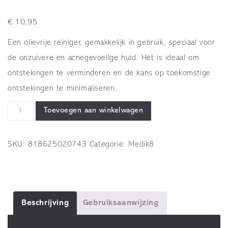
€
10,95
Een olievrije reiniger, gemakkelijk in gebruik, speciaal voor
de onzuivere en acnegevoelige huid. Het is ideaal om
ontstekingen te verminderen en de kans op toekomstige
ontstekingen te minimaliseren.
Clarifying
Toevoegen aan winkelwagen
Foam
40
SKU:
818625020743
Categorie:
Medik8
ml
aantal
Beschrijving
Gebruiksaanwijzing