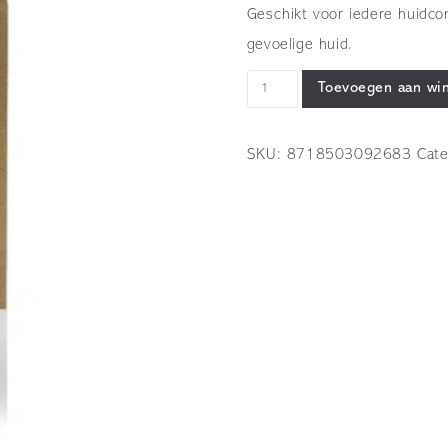
Geschikt voor iedere huidco
gevoelige huid.
OOLABOO
Toevoegen aan wi
-
CC|05:
SKU:
8718503092683
Cat
calm
cleansing
face
oil
-
bottle
250
ml
+
cap