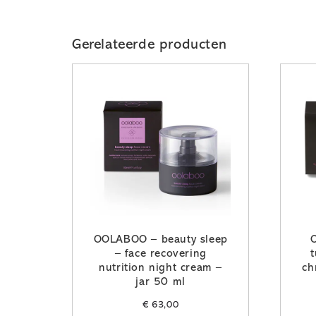
Gerelateerde producten
OOLABOO – beauty sleep
– face recovering
t
nutrition night cream –
ch
jar 50 ml
€
63,00