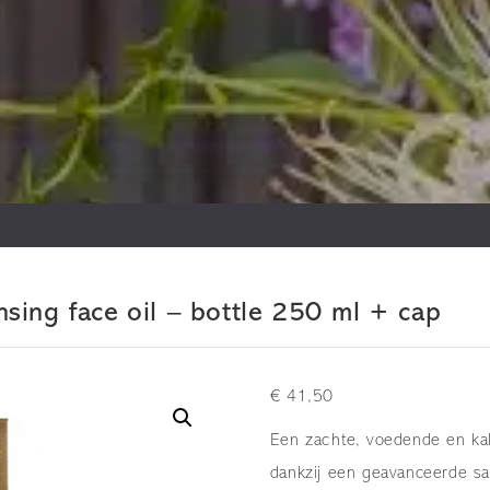
ing face oil – bottle 250 ml + cap
€
41,50
Een zachte, voedende en kalm
dankzij een geavanceerde sa