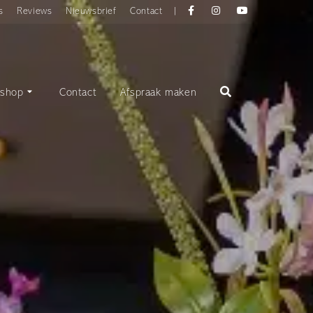
Facebook
instagram
YouTube
s
Reviews
Nieuwsbrief
Contact
|
shop
Contact
Afspraak maken