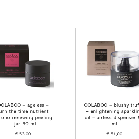
OOLABOO – ageless –
OOLABOO – blushy truf
urn the time nutrient
– enlightening sparkli
rono renewing peeling
oil – airless dispenser
– jar 50 ml
ml
€
53,00
€
51,00