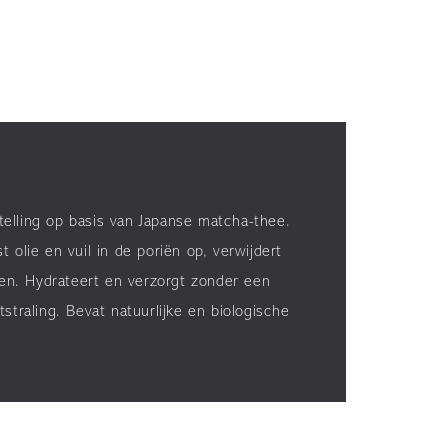
telling op basis van Japanse matcha-thee.
 olie en vuil in de poriën op, verwijdert
en. Hydrateert en verzorgt zonder een
straling. Bevat natuurlijke en biologische