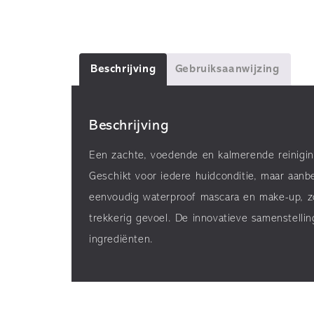
Beschrijving
Gebruiksaanwijzing
Beschrijving
Een zachte, voedende en kalmerende reiniging
Geschikt voor iedere huidconditie, maar aanbe
eenvoudig waterproof mascara en make-up, zo
trekkerig gevoel. De innovatieve samenstellin
ingrediënten.