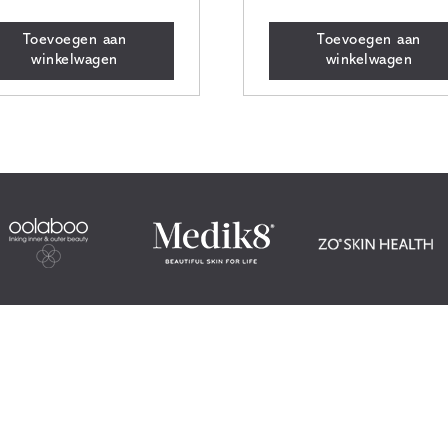
Toevoegen aan
Toevoegen aan
winkelwagen
winkelwagen
Locatie
jze
Studio Bellezza
elingen
0418 – 653 752