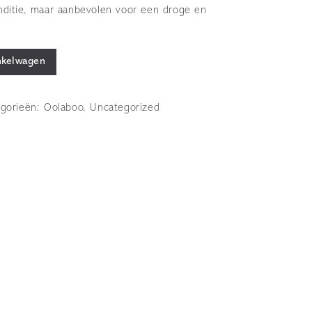
nditie, maar aanbevolen voor een droge en
nkelwagen
egorieën:
Oolaboo
,
Uncategorized