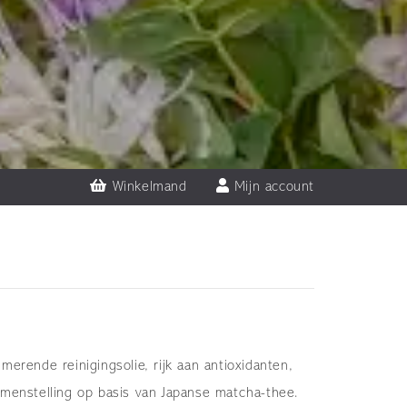
Winkelmand
Mijn account
erende reinigingsolie, rijk aan antioxidanten,
menstelling op basis van Japanse matcha-thee.