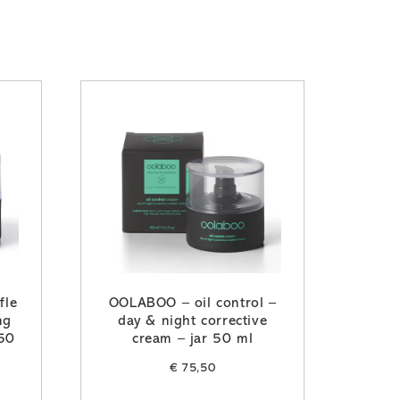
fle
OOLABOO – oil control –
ng
day & night corrective
 50
cream – jar 50 ml
€
75,50