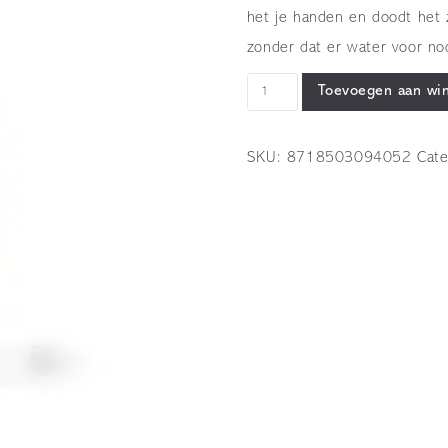
het je handen en doodt het 
zonder dat er water voor nod
OOLABOO
Toevoegen aan wi
-
NR|01:
SKU:
8718503094052
Cat
no
rinse
hand
gel -
launch
May
2020
-
bottle
500