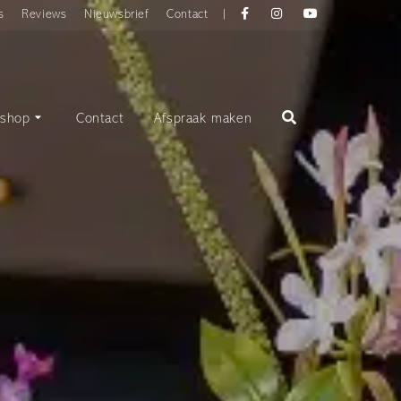
Facebook
instagram
YouTube
s
Reviews
Nieuwsbrief
Contact
|
shop
Contact
Afspraak maken