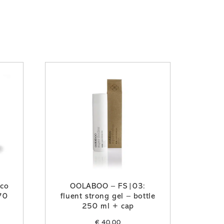
co
OOLABOO – FS|03:
70
fluent strong gel – bottle
250 ml + cap
€
40,00