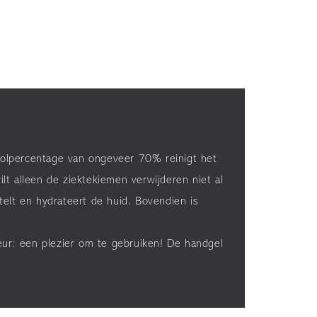
holpercentage van ongeveer 70% reinigt het
lt alleen de ziektekiemen verwijderen niet al
telt en hydrateert de huid. Bovendien is
ur: een plezier om te gebruiken! De handgel