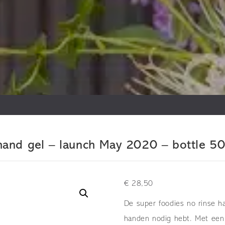
and gel – launch May 2020 – bottle 5
€
28,50
De super foodies no rinse h
handen nodig hebt. Met een