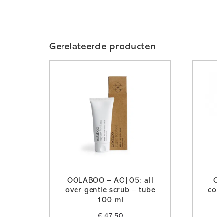
Gerelateerde producten
OOLABOO – AO|05: all
over gentle scrub – tube
co
100 ml
€
47,50