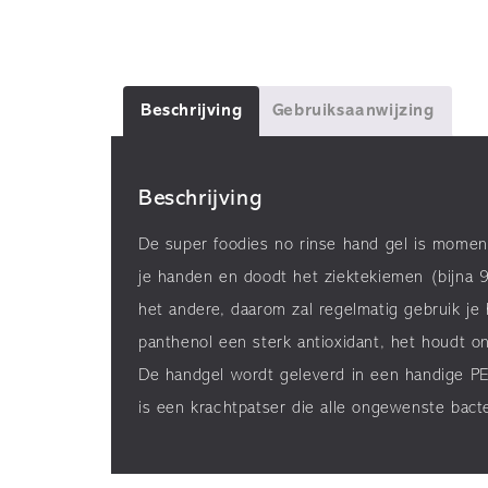
Beschrijving
Gebruiksaanwijzing
Beschrijving
De super foodies no rinse hand gel is momen
je handen en doodt het ziektekiemen (bijna 99
het andere, daarom zal regelmatig gebruik je
panthenol een sterk antioxidant, het houdt 
De handgel wordt geleverd in een handige PE
is een krachtpatser die alle ongewenste bact