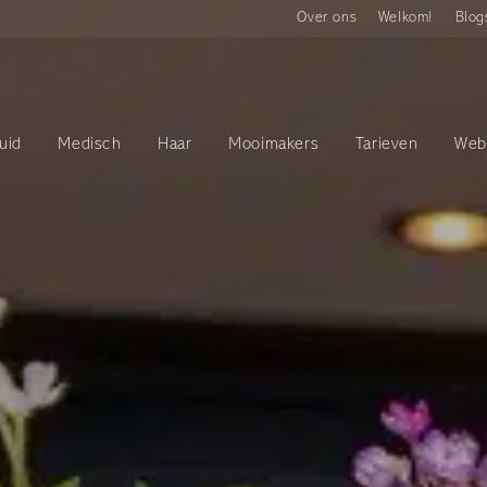
Over ons
Welkom!
Blog
uid
Medisch
Haar
Mooimakers
Tarieven
Web