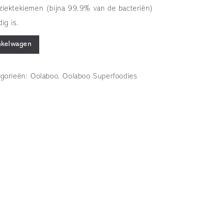
ziektekiemen (bijna 99,9% van de bacteriën)
ig is.
nkelwagen
egorieën:
Oolaboo
,
Oolaboo Superfoodies