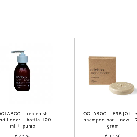
OOLABOO – replenish
OOLABOO – ESB|01: e
nditioner – bottle 100
shampoo bar – new – 
ml + pump
gram
€
23,50
€
17,50