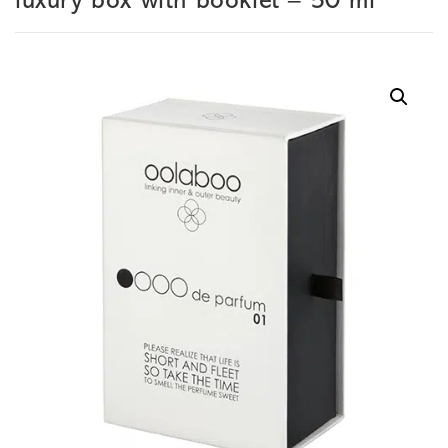
luxury box with booklet – 50 ml