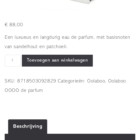
€
88,00
Een luxueus en langdurig eau de parfum, met basisnoten
van sandelhout en patchoeli.
OOLABOO
Toevoegen aan winkelwagen
-
OOOO
SKU:
8718503092829
Categorieën:
Oolaboo
,
Oolaboo
de
OOOO de parfum
parfum
01
in
luxury
Beschrijving
box