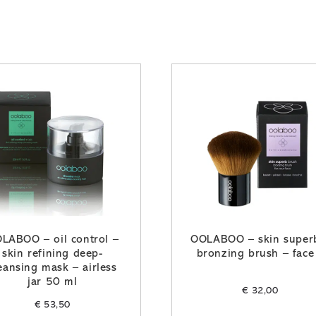
LABOO – oil control –
OOLABOO – skin super
skin refining deep-
bronzing brush – face
eansing mask – airless
jar 50 ml
€
32,00
€
53,50