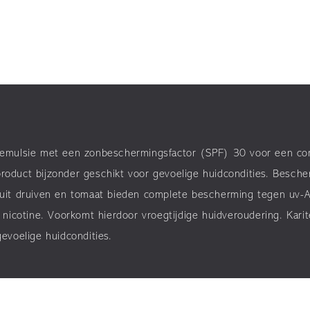
emulsie met een zonbeschermingsfactor (SPF) 30 voor een comp
 product bijzonder geschikt voor gevoelige huidcondities. Besch
rs uit druiven en tomaat bieden complete bescherming tegen uv-A
nicotine. Voorkomt hierdoor vroegtijdige huidveroudering. Karit
evoelige huidcondities.