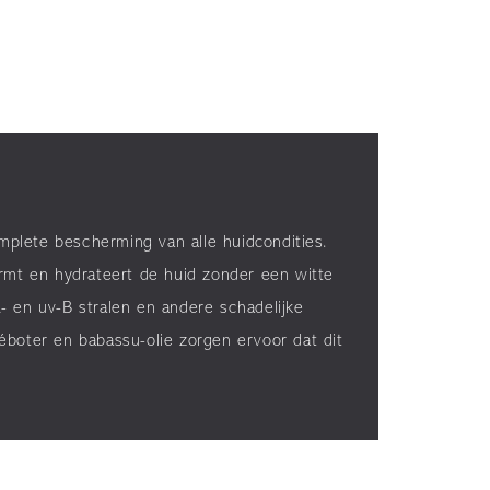
lete bescherming van alle huidcondities.
ermt en hydrateert de huid zonder een witte
- en uv-B stralen en andere schadelijke
éboter en babassu-olie zorgen ervoor dat dit