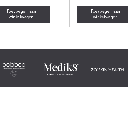
Toevoegen aan
Toevoegen aan
winkelwagen
winkelwagen
Locatie
jze
Studio Bellezza
elingen
0418 – 653 752