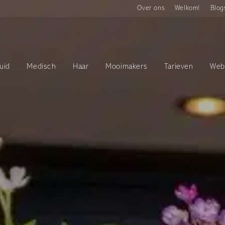
Over ons
Welkom!
Blog
uid
Medisch
Haar
Mooimakers
Tarieven
Web