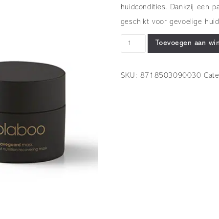
huidcondities. Dankzij een p
geschikt voor gevoelige huid
OOLABOO
Toevoegen aan wi
-
saveguard
SKU:
8718503090030
Cat
-
antioxidant
nutrition
recovering
mask
-
jar
50
ml
aantal