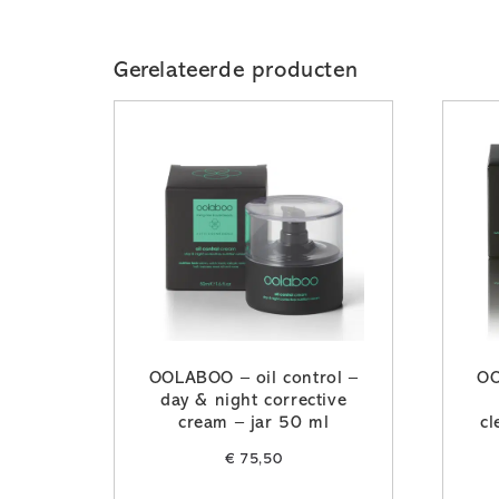
Gerelateerde producten
OOLABOO – oil control –
OO
day & night corrective
cream – jar 50 ml
cl
€
75,50