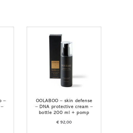
b –
OOLABOO – skin defense
 –
– DNA protective cream –
bottle 200 ml + pomp
€
92,00