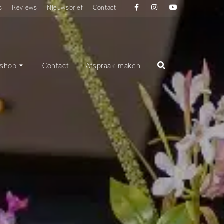
Facebook
instagram
YouTube
s
Reviews
Nieuwsbrief
Contact
|
shop
Contact
Afspraak maken