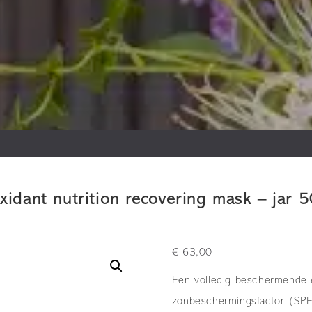
dant nutrition recovering mask – jar 5
€
63,00
Een volledig beschermende 
zonbeschermingsfactor (SPF