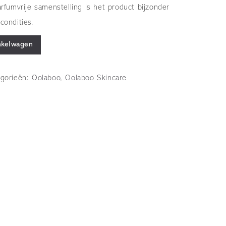
arfumvrije samenstelling is het product bijzonder
condities.
nkelwagen
egorieën:
Oolaboo
,
Oolaboo Skincare