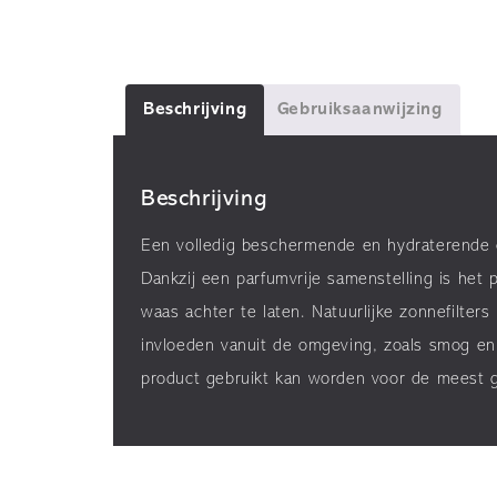
Beschrijving
Gebruiksaanwijzing
Beschrijving
Een volledig beschermende en hydraterende 
Dankzij een parfumvrije samenstelling is het
waas achter te laten. Natuurlijke zonnefilte
invloeden vanuit de omgeving, zoals smog en 
product gebruikt kan worden voor de meest g