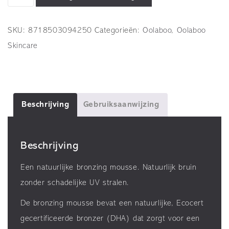
-
Skin
SKU:
8718503094250
Categorieën:
Oolaboo
,
Oolaboo
Superb
Skincare
-
Bronzing
Mousse
-
Beschrijving
Gebruiksaanwijzing
150
ml
Beschrijving
aantal
Een natuurlijke bronzing mousse. Natuurlijk bruin
zonder schadelijke UV stralen.
De bronzing mousse bevat een natuurlijke, Ecocert
gecertificeerde bronzer (DHA) dat zorgt voor een