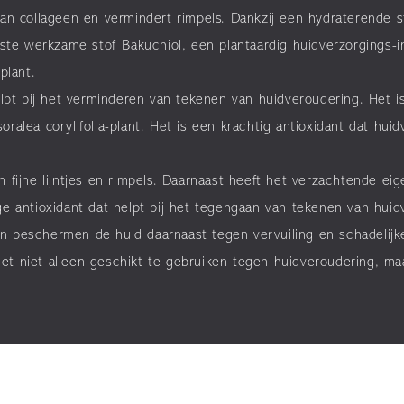
van collageen en vermindert rimpels. Dankzij een hydraterende 
kste werkzame stof Bakuchiol, een plantaardig huidverzorgings-
plant.
elpt bij het verminderen van tekenen van huidveroudering. Het i
ralea corylifolia-plant. Het is een krachtig antioxidant dat hu
n fijne lijntjes en rimpels. Daarnaast heeft het verzachtende e
e antioxidant dat helpt bij het tegengaan van tekenen van huidve
nten beschermen de huid daarnaast tegen vervuiling en schadelij
t niet alleen geschikt te gebruiken tegen huidveroudering, maa