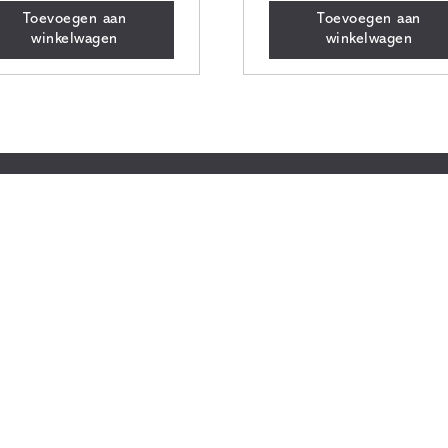
Toevoegen aan
Toevoegen aan
winkelwagen
winkelwagen
Locatie
jze
Studio Bellezza
elingen
0418 – 653 752