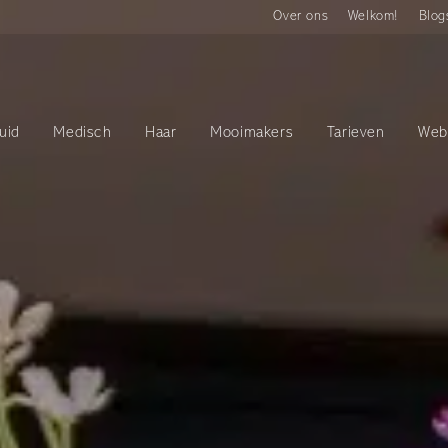
Over ons
Welkom!
Blog
uid
Medisch
Haar
Mooimakers
Tarieven
Web