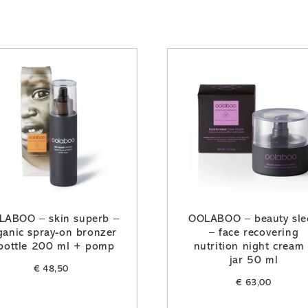
LABOO – skin superb –
OOLABOO – beauty sle
ganic spray-on bronzer
– face recovering
bottle 200 ml + pomp
nutrition night cream
jar 50 ml
€
48,50
€
63,00