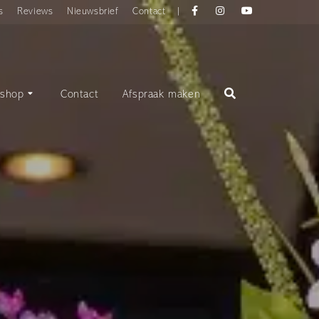
Facebook
instagram
YouTube
s
Reviews
Nieuwsbrief
Contact
|
shop
Contact
Afspraak maken