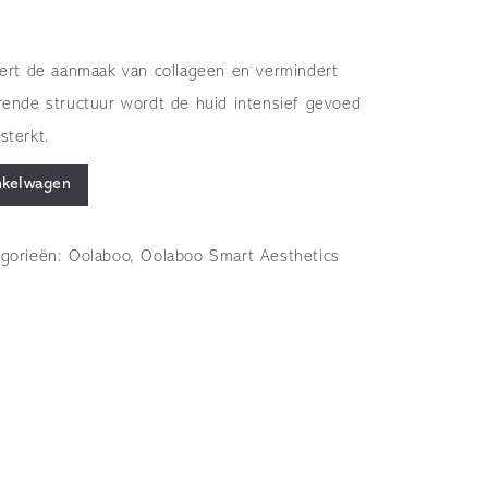
leert de aanmaak van collageen en vermindert
erende structuur wordt de huid intensief gevoed
sterkt.
nkelwagen
egorieën:
Oolaboo
,
Oolaboo Smart Aesthetics