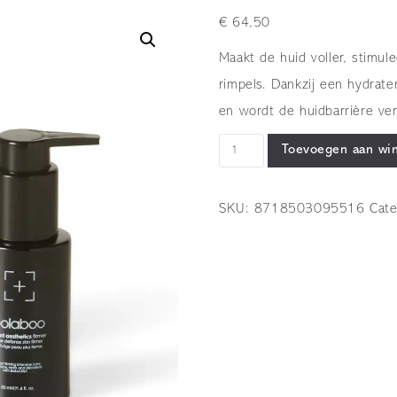
€
64,50
Maakt de huid voller, stimu
rimpels. Dankzij een hydrat
en wordt de huidbarrière ver
OOLABOO
Toevoegen aan wi
-
smart
SKU:
8718503095516
Cat
aesthetics
-
age
defense
skin
firmer
-