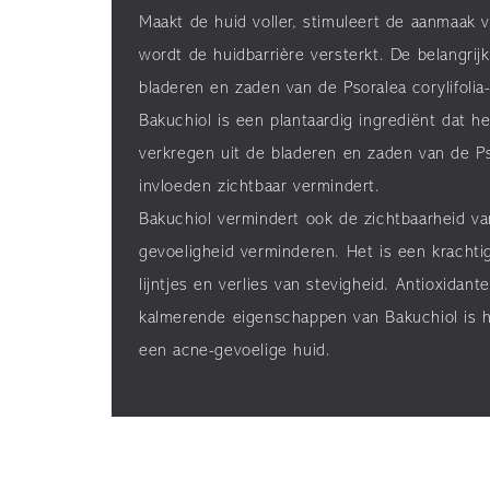
Maakt de huid voller, stimuleert de aanmaak 
wordt de huidbarrière versterkt. De belangrij
bladeren en zaden van de Psoralea corylifolia-
Bakuchiol is een plantaardig ingrediënt dat h
verkregen uit de bladeren en zaden van de Pso
invloeden zichtbaar vermindert.
Bakuchiol vermindert ook de zichtbaarheid va
gevoeligheid verminderen. Het is een krachtig
lijntjes en verlies van stevigheid. Antioxida
kalmerende eigenschappen van Bakuchiol is he
een acne-gevoelige huid.