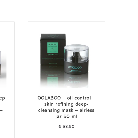
ep
OOLABOO – oil control –
skin refining deep-
 –
cleansing mask – airless
jar 50 ml
€
53,50