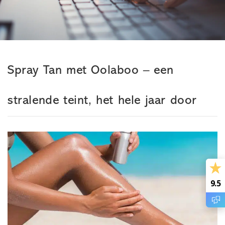
Spray Tan met Oolaboo – een
stralende teint, het hele jaar door
9.5
0