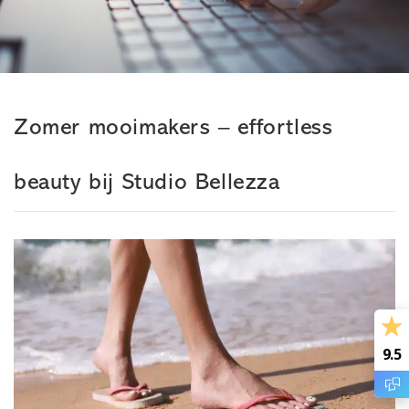
Zomer mooimakers – effortless
beauty bij Studio Bellezza
9.5
0