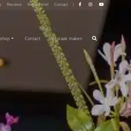
Facebook
instagram
YouTube
s
Reviews
Nieuwsbrief
Contact
|
shop
Contact
Afspraak maken