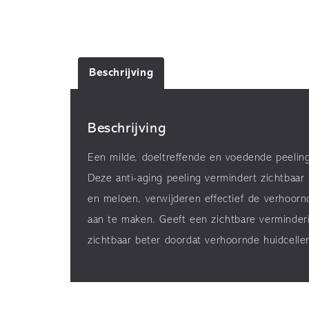
Beschrijving
Beschrijving
Een milde, doeltreffende en voedende peeling
Deze anti-aging peeling vermindert zichtbaar 
en meloen, verwijderen effectief de verhoorn
aan te maken. Geeft een zichtbare verminderi
zichtbaar beter doordat verhoornde huidcellen 