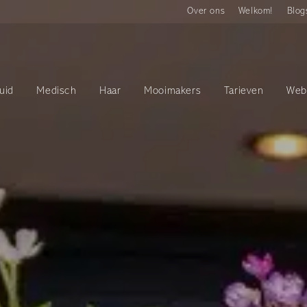
Over ons
Welkom!
Blog
uid
Medisch
Haar
Mooimakers
Tarieven
Web