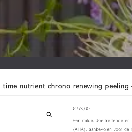
time nutrient chrono renewing peeling 
€
53,00
Een milde, doeltreffende en
(AHA), aanbevolen voor de n