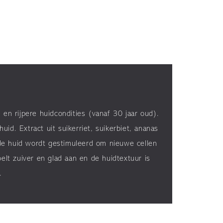
en rijpere huidcondities (vanaf 30 jaar oud).
id. Extract uit suikerriet, suikerbiet, ananas
 de huid wordt gestimuleerd om nieuwe cellen
lt zuiver en glad aan en de huidtextuur is
.