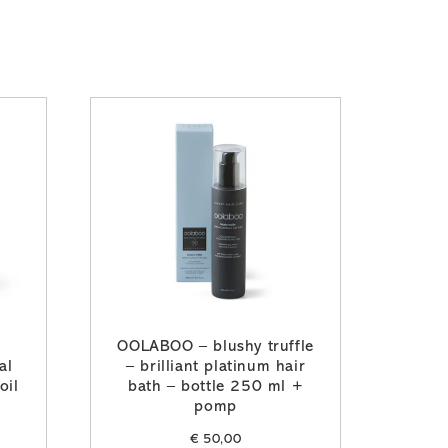
l
OOLABOO – blushy truffle
al
– brilliant platinum hair
oil
bath – bottle 250 ml +
pomp
€
50,00