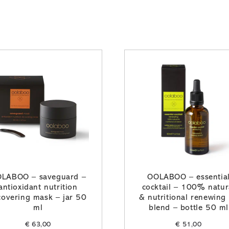
LABOO – saveguard –
OOLABOO – essentia
antioxidant nutrition
cocktail – 100% natur
covering mask – jar 50
& nutritional renewing 
ml
blend – bottle 50 ml
€
63,00
€
51,00