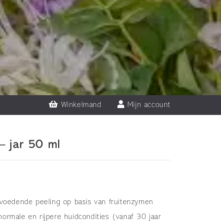
Winkelmand
Mijn account
– jar 50 ml
 voedende peeling op basis van fruitenzymen
ormale en rijpere huidcondities (vanaf 30 jaar