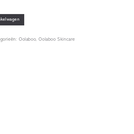
nkelwagen
egorieën:
Oolaboo
,
Oolaboo Skincare